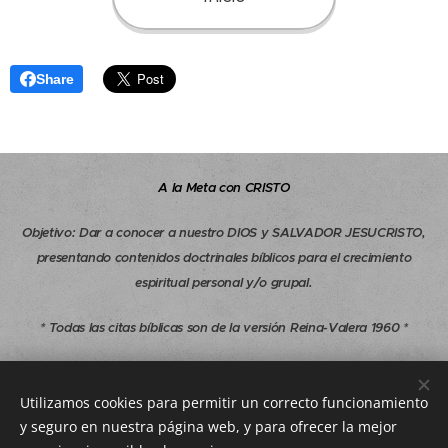
Share
A la Meta con CRISTO
Objetivo
:
Dar a conocer a nuestro DIOS y SALVADOR JESUCRISTO,
presentando contenidos doctrinales bíblicos para el crecimiento
espiritual personal y/o grupal.
* Todas las citas bíblicas son de la versión Reina-Valera 1960 *
Copyright © 1997-2026 A la Meta con CRISTO - Todos los derechos
reservados.
Utilizamos cookies para permitir un correcto funcionamiento
y seguro en nuestra página web, y para ofrecer la mejor
alametaconcristo.com@gmail.com