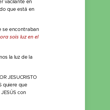
r vacilante en
ndo que está en
ue se encontraban
ra sois luz en el
s la luz de la
EÑOR JESUCRISTO
S quiere que
a JESÚS con