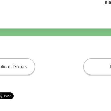
al
licas Diarias