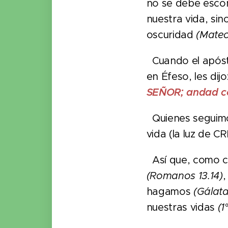
no se debe escon
nuestra vida, sin
oscuridad
(Mateo
Cuando el apósto
en Éfeso, les dijo
SEÑOR; andad co
Quienes seguimos
vida (la luz de 
Así que, como c
(Romanos 13.14)
,
hagamos
(Gálata
nuestras vidas
(1