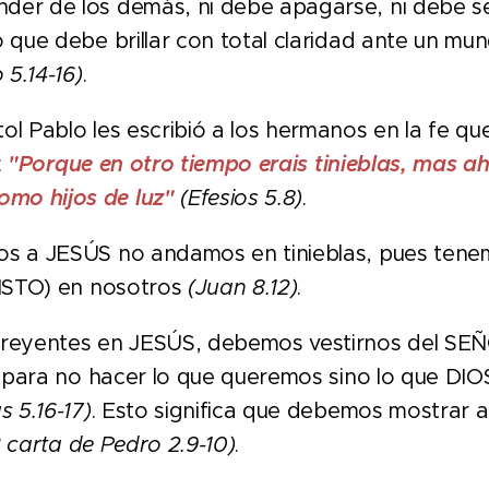
der de los demás, ni debe apagarse, ni debe se
o que debe brillar con total claridad ante un mu
 5.14-16)
.
l Pablo les escribió a los hermanos en la fe q
:
"Porque en otro tiempo erais tinieblas, mas aho
mo hijos de luz"
(Efesios 5.8)
.
 a JESÚS no andamos en tinieblas, pues tenemo
CRISTO) en nosotros
(Juan 8.12)
.
reyentes en JESÚS, debemos vestirnos del S
 para no hacer lo que queremos sino lo que DIO
s 5.16-17)
. Esto significa que debemos mostrar 
° carta de Pedro 2.9-10)
.