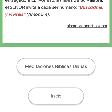
entregado a ÉL. Por eso, a través de Su Palabra,
el SEÑOR invita a cada ser humano:
"Buscadme,
y viviréis"
(Amós 5.4)
.
alametaconcristo.com
Meditaciones Bíblicas Diarias
Inicio