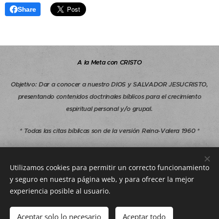
Share
A la Meta con CRISTO
Objetivo
:
Dar a conocer a nuestro DIOS y SALVADOR JESUCRISTO,
presentando contenidos doctrinales bíblicos para el crecimiento
espiritual personal y/o grupal.
* Todas las citas bíblicas son de la versión Reina-Valera 1960 *
Copyright © 1997-2026 A la Meta con CRISTO - Todos los derechos
reservados.
Utilizamos cookies para permitir un correcto funcionamiento
y seguro en nuestra página web, y para ofrecer la mejor
alametaconcristo.com@gmail.com
experiencia posible al usuario.
Aceptar solo lo necesario
Aceptar todo