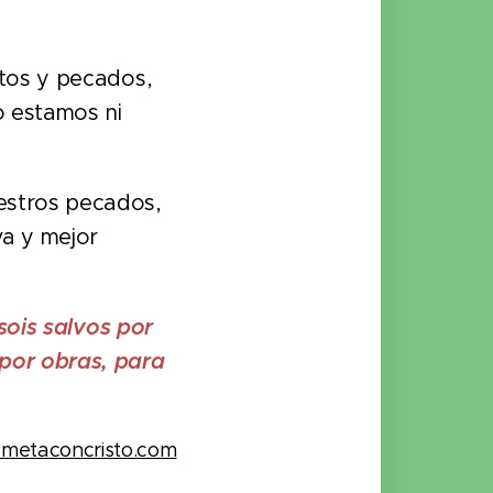
itos y pecados,
o estamos ni
estros pecados,
a y mejor
sois salvos por
 por obras, para
ametaconcristo.com