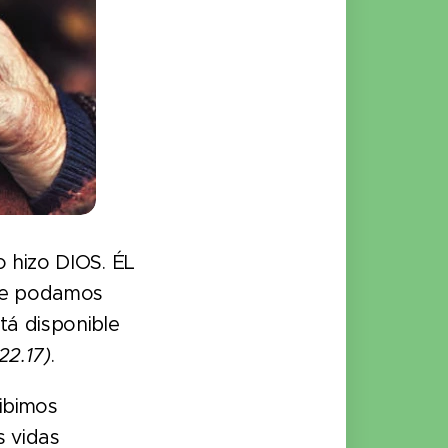
o hizo DIOS. ÉL
que podamos
tá disponible
22.17)
.
ibimos
s vidas