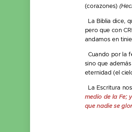
(corazones)
(Hec
La Biblia dice, 
pero que con CR
andamos en tini
Cuando por la f
sino que además 
eternidad (el cielo
La Escritura nos
medio de la Fe; 
que nadie se glor