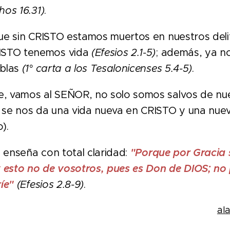
hos 16.31)
.
que sin CRISTO estamos muertos en nuestros del
ISTO tenemos vida
(Efesios 2.1-5)
; además, ya n
eblas
(1° carta a los Tesalonicenses 5.4-5)
.
e, vamos al SEÑOR, no solo somos salvos de nu
se nos da una vida nueva en CRISTO y una nuev
).
 enseña con total claridad:
"Porque por Gracia 
y esto no de vosotros, pues es Don de DIOS; no
íe"
(Efesios 2.8-9)
.
al