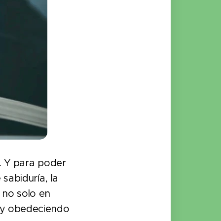
o. Y para poder
abiduría, la
 no solo en
o y obedeciendo