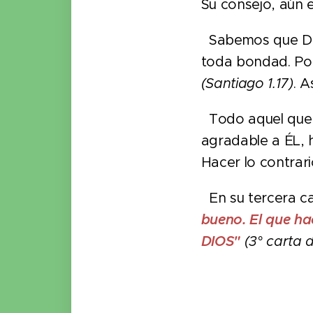
Su consejo, aún 
Sabemos que D
toda bondad. Por
(Santiago 1.17)
. 
Todo aquel que
agradable a ÉL, 
Hacer lo contrar
En su tercera ca
bueno. El que ha
DIOS"
(3° carta d