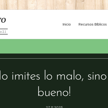
TO
Inicio
Recursos Bíblicos
o 2.1
o imites lo malo, sino
bueno!
27.11.2025