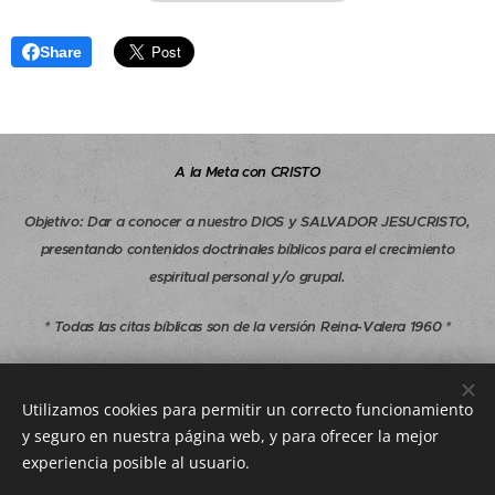
Share
A la Meta con CRISTO
Objetivo
:
Dar a conocer a nuestro DIOS y SALVADOR JESUCRISTO,
presentando contenidos doctrinales bíblicos para el crecimiento
espiritual personal y/o grupal.
* Todas las citas bíblicas son de la versión Reina-Valera 1960 *
Copyright © 1997-2026 A la Meta con CRISTO - Todos los derechos
reservados.
Utilizamos cookies para permitir un correcto funcionamiento
y seguro en nuestra página web, y para ofrecer la mejor
alametaconcristo.com@gmail.com
experiencia posible al usuario.