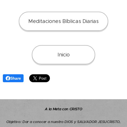
Meditaciones Bíblicas Diarias
Inicio
Share
A la Meta con CRISTO
Objetivo
:
Dar a conocer a nuestro DIOS y SALVADOR JESUCRISTO,