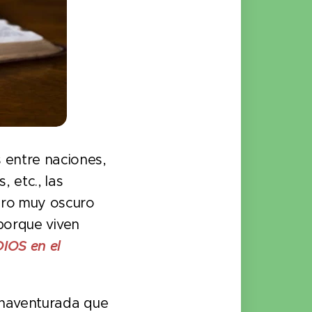
 entre naciones,
, etc., las
uro muy oscuro
 porque viven
DIOS en el
enaventurada que