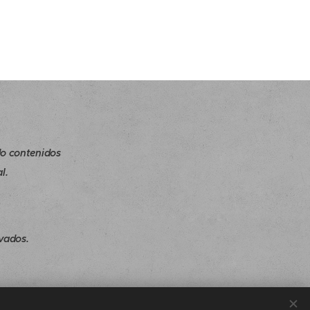
o contenidos
l.
vados.