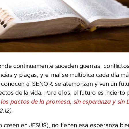
de continuamente suceden guerras, conflictos
cias y plagas, y el mal se multiplica cada día más
 conocen al SEÑOR, se atemorizan y ven un fut
ctos de la vida. Para ellos, el futuro es incierto
 los pactos de la promesa, sin esperanza y sin 
2.12)
.
o creen en JESÚS), no tienen esa esperanza bi