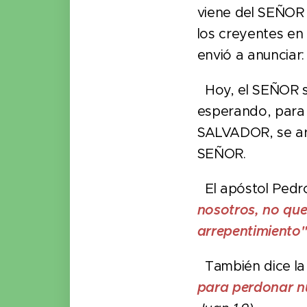
viene del SEÑO
los creyentes en
envió a anunciar
Hoy, el SEÑOR si
esperando, para
SALVADOR, se ar
SEÑOR.
El apóstol Pedr
nosotros, no que
arrepentimiento
También dice la 
para perdonar n