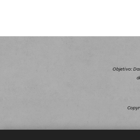
Objetivo
:
Da
d
Copyr