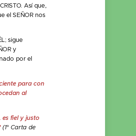
UCRISTO. Así que,
que el SEÑOR nos
L; sigue
EÑOR y
nado por el
aciente para con
ocedan al
s fiel y justo
"
(1° Carta de