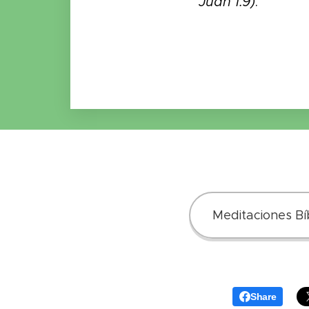
Juan 1.9)
.
Meditaciones Bíb
Share