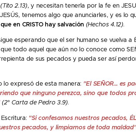
R
(Tito 2.13)
, y necesitan tenerla por la fe en JES
 JESÚS, tenemos algo que anunciarles, y es lo 
:
que en CRISTO hay salvación
(Hechos 4.12)
.
gue esperando que el ser humano se vuelva a É
 que todo aquel que aún no lo conoce como S
repienta de sus pecados y pueda ser así perdo
o lo expresó de esta manera:
"El SEÑOR... es p
riendo que ninguno perezca, sino que todos pr
"
(2° Carta de Pedro 3.9)
.
Escritura:
"Si confesamos nuestros pecados, ÉL e
uestros pecados, y limpiarnos de toda maldad