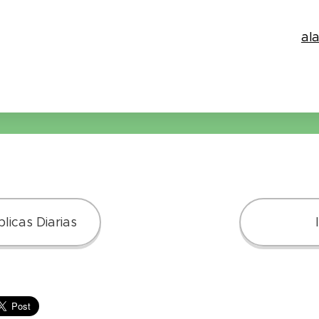
al
licas Diarias