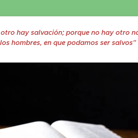
 otro hay salvación; porque no hay otro n
 los hombres, en que podamos ser salvos"