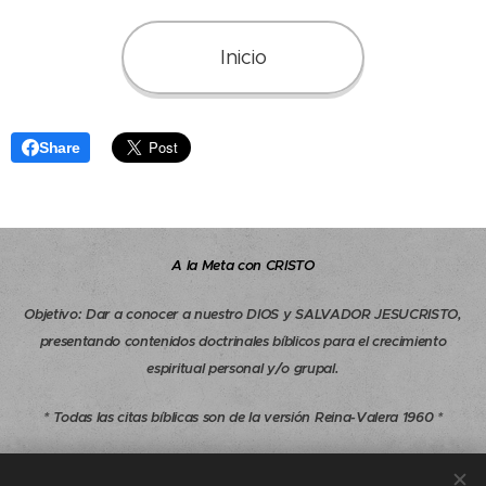
Inicio
Share
A la Meta con CRISTO
Objetivo
:
Dar a conocer a nuestro DIOS y SALVADOR JESUCRISTO,
presentando contenidos doctrinales bíblicos para el crecimiento
espiritual personal y/o grupal.
* Todas las citas bíblicas son de la versión Reina-Valera 1960 *
Copyright © 1997-2026 A la Meta con CRISTO - Todos los derechos