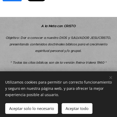
A la Meta con CRISTO
Objetivo
:
Dar a conocer a nuestro DIOS y SALVADOR JESUCRISTO,
presentando contenidos doctrinales bíblicos para el crecimiento
espiritual personal y/o grupal.
* Todas las citas bíblicas son de la versión Reina-Valera 1960 *
Copyright © 1997-2026 A la Meta con CRISTO - Todos los derechos
reservados.
Utilizamos cookies para permitir un correcto funcionamiento
y seguro en nuestra página web, y para ofrecer la mejor
alametaconcristo.com@gmail.com
experiencia posible al usuario.
Aceptar solo lo necesario
Aceptar todo
Cookies