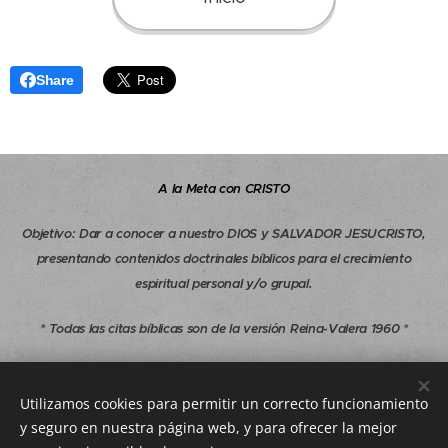
Share
A la Meta con CRISTO
Objetivo
:
Dar a conocer a nuestro DIOS y SALVADOR JESUCRISTO,
presentando contenidos doctrinales bíblicos para el crecimiento
espiritual personal y/o grupal.
* Todas las citas bíblicas son de la versión Reina-Valera 1960 *
Copyright © 1997-2026 A la Meta con CRISTO - Todos los derechos
reservados.
Utilizamos cookies para permitir un correcto funcionamiento
y seguro en nuestra página web, y para ofrecer la mejor
alametaconcristo.com@gmail.com