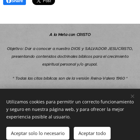
Share
A la Meta con CRISTO
Objetivo
:
Dar a conocer a nuestro DIOS y SALVADOR JESUCRISTO,
presentando contenidos doctrinales bíblicos para el crecimiento
espiritual personal y/o grupal.
* Todas las citas bíblicas son de la versión Reina-Valera 1960 *
Copyright © 1997-2026 A la Meta con CRISTO - Todos los derechos
reservados.
Utilizamos cookies para permitir un correcto funcionamiento
y seguro en nuestra página web, y para ofrecer la mejor
alametaconcristo.com@gmail.com
experiencia posible al usuario.
Aceptar solo lo necesario
Aceptar todo
Cookies