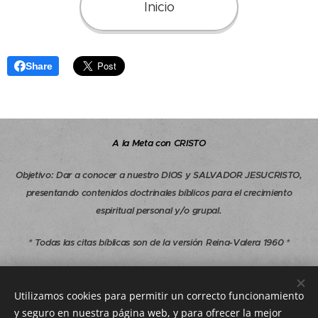
Inicio
Share
A la Meta con CRISTO
Objetivo
:
Dar a conocer a nuestro DIOS y SALVADOR JESUCRISTO,
presentando contenidos doctrinales bíblicos para el crecimiento
espiritual personal y/o grupal.
* Todas las citas bíblicas son de la versión Reina-Valera 1960 *
Copyright © 1997-2026 A la Meta con CRISTO - Todos los derechos
reservados.
Utilizamos cookies para permitir un correcto funcionamiento
y seguro en nuestra página web, y para ofrecer la mejor