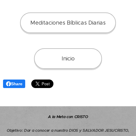
Meditaciones Bíblicas Diarias
Inicio
Share
A la Meta con CRISTO
Objetivo
:
Dar a conocer a nuestro DIOS y SALVADOR JESUCRISTO,