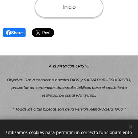
Inicio
Share
A la Meta con CRISTO
Objetivo
:
Dar a conocer a nuestro DIOS y SALVADOR JESUCRISTO,
presentando contenidos doctrinales bíblicos para el crecimiento
espiritual personal y/o grupal.
* Todas las citas bíblicas son de la versión Reina-Valera 1960 *
Copyright © 1997-2026 A la Meta con CRISTO - Todos los derechos
reservados.
Utilizamos cookies para permitir un correcto funcionamiento