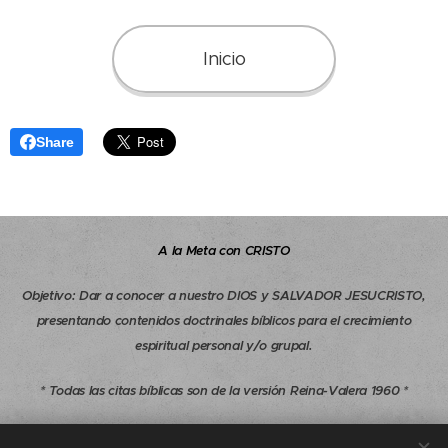
Inicio
Share
A la Meta con CRISTO
Objetivo
:
Dar a conocer a nuestro DIOS y SALVADOR JESUCRISTO,
presentando contenidos doctrinales bíblicos para el crecimiento
espiritual personal y/o grupal.
* Todas las citas bíblicas son de la versión Reina-Valera 1960 *
Copyright © 1997-2026 A la Meta con CRISTO - Todos los derechos