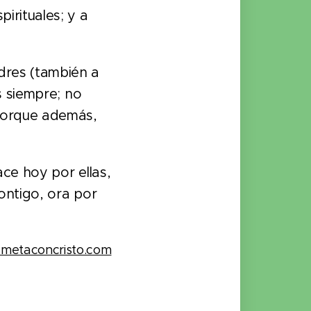
irituales; y a
dres (también a
s siempre; no
porque además,
ce hoy por ellas,
contigo, ora por
ametaconcristo.com