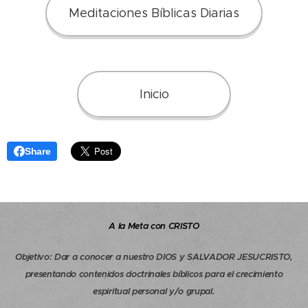
Meditaciones Bíblicas Diarias
Inicio
Share
A la Meta con CRISTO
Objetivo
:
Dar a conocer a nuestro DIOS y SALVADOR JESUCRISTO,
presentando contenidos doctrinales bíblicos para el crecimiento
espiritual personal y/o grupal.