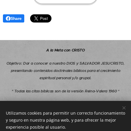
Share
A la Meta con CRISTO
Objetivo
:
Dar a conocer a nuestro DIOS y SALVADOR JESUCRISTO,
presentando contenidos doctrinales bíblicos para el crecimiento
espiritual personal y/o grupal.
* Todas las citas bíblicas son de la versión Reina-Valera 1960 *
Copyright © 1997-2026 A la Meta con CRISTO - Todos los derechos
reservados.
Utilizamos cookies para permitir un correcto funcionamiento
y seguro en nuestra página web, y para ofrecer la mejor
alametaconcristo.com@gmail.com
experiencia posible al usuario.